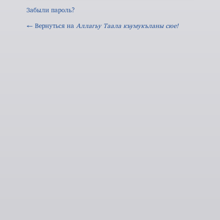
Забыли пароль?
← Вернуться на
Аллагьy Таала къумукъланы сюе!