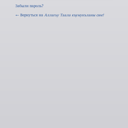
Забыли пароль?
← Вернуться на
Аллагьy Таала къумукъланы сюе!