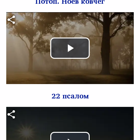
Потоп. Ноев ковчег
Видео файл
Воспроизв
видео
22 псалом
Видео файл